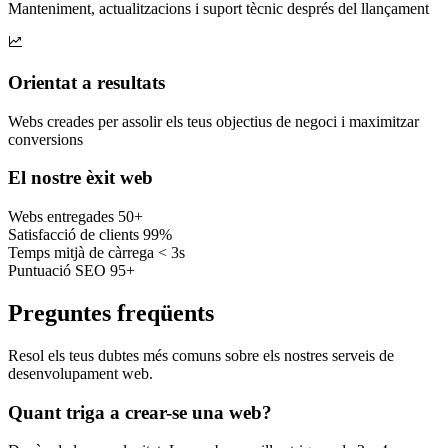
Manteniment, actualitzacions i suport tècnic després del llançament
Orientat a resultats
Webs creades per assolir els teus objectius de negoci i maximitzar
conversions
El nostre èxit web
Webs entregades
50+
Satisfacció de clients
99%
Temps mitjà de càrrega
< 3s
Puntuació SEO
95+
Preguntes freqüents
Resol els teus dubtes més comuns sobre els nostres serveis de
desenvolupament web.
Quant triga a crear-se una web?