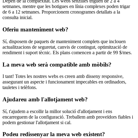
Depèn de la complexitat. Les webs senzilles triguen de 2 a 4
setmanes, mentre que les botigues en línia complexes poden trigar
de 6 a 12 setmanes. Proporcionem cronogrames detallats a la
consulta inicial.
Oferiu manteniment web?
Sí, disposem de paquets de manteniment complets que inclouen
actualitzacions de seguretat, canvis de contingut, optimització de
rendiment i suport tècnic. Els plans comencen a partir de 99 $/mes.
La meva web serà compatible amb mòbils?
I tant! Totes les nostres webs es creen amb disseny responsive,
assegurant un aspecte i funcionament impecables en ordinadors,
tauletes i telèfons.
Ajudareu amb l'allotjament web?
Sí, t'ajudem a escollir la millor solució d'allotjament i ens
encarreguem de la configuració. Treballem amb proveïdors fiables i
podem gestionar l'allotjament si cal.
Podeu redissenyar la meva web existent?