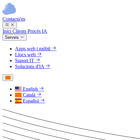
Contacta'ns
Inici
Clients
Procés
IA
Serveis
Apps web i mòbil
Llocs web
Suport IT
Solucions d'IA
English
Català
Español